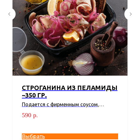
СТРОГАНИНА ИЗ ПЕЛАМИДЫ
~350 ГР.
Подается с фирменным соусом,
маринованным луком и гренками на
590
р.
гриле
Выбрать