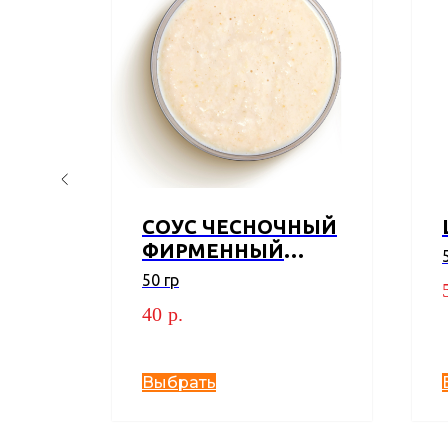
НЫЙ
СОУС ЧЕСНОЧНЫЙ
ФИРМЕННЫЙ
"ПРОБКА"
50 гр
40
р.
Выбрать