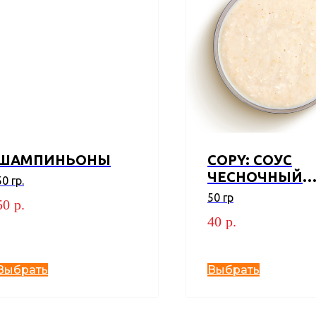
ШАМПИНЬОНЫ
COPY: СОУС
ЧЕСНОЧНЫЙ
50 гр.
ФИРМЕННЫЙ
50 гр
50
р.
"ПРОБКА"
40
р.
Выбрать
Выбрать